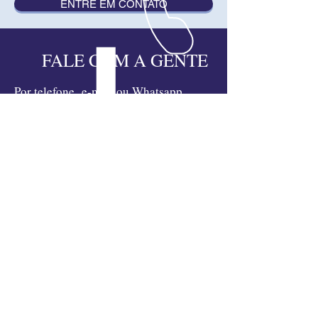
ENTRE EM CONTATO
FALE COM A GENTE
Por telefone
,
e-mail
ou Whatsapp
comercial@sipsolucoes.com.br
+55 11 3209 4191